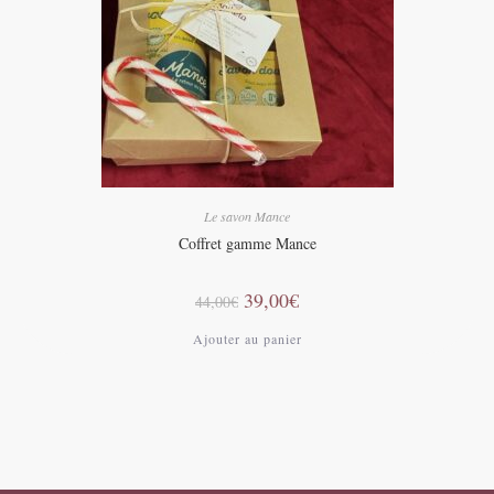
Le savon Mance
Coffret gamme Mance
Le
Le
39,00
€
44,00
€
prix
prix
initial
actuel
Ajouter au panier
était :
est :
44,00€.
39,00€.