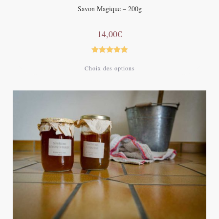
Savon Magique – 200g
14,00
€
Note
5.00
Choix des options
sur 5