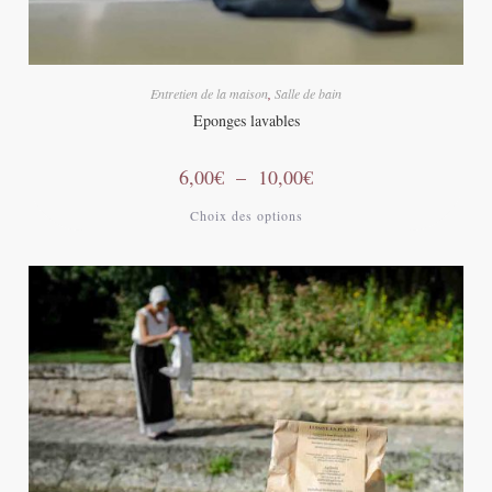
Entretien de la maison
,
Salle de bain
Eponges lavables
6,00
€
–
10,00
€
Choix des options