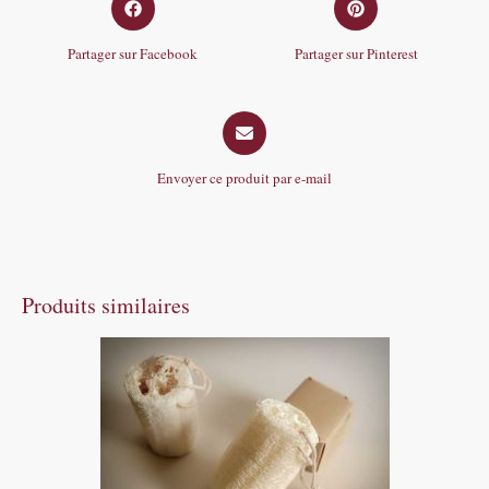
in
in
a
a
Partager sur Facebook
Partager sur Pinterest
new
new
window
window
Opens
in
a
Envoyer ce produit par e-mail
new
window
Produits similaires