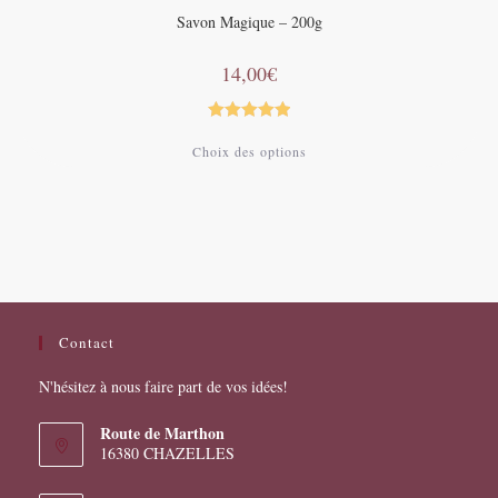
Savon Magique – 200g
14,00
€
Note
5.00
Ce
Choix des options
produit
sur 5
a
plusieurs
variations.
Les
options
peuvent
être
choisies
sur
la
page
Contact
du
produit
N'hésitez à nous faire part de vos idées!
Route de Marthon
16380 CHAZELLES