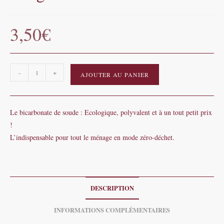
3,50
€
quantité
-
+
AJOUTER AU PANIER
de
Bicarbonate
de
Le bicarbonate de soude : Ecologique, polyvalent et à un tout petit prix
sodium
!
-
L’indispensable pour tout le ménage en mode zéro-déchet.
500g
DESCRIPTION
INFORMATIONS COMPLÉMENTAIRES