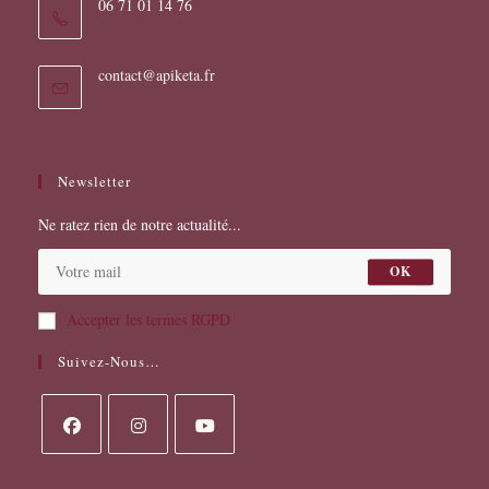
06 71 01 14 76
S’ouvre
contact@apiketa.fr
dans
votre
application
Newsletter
Ne ratez rien de notre actualité...
OK
Accepter les termes RGPD
Suivez-Nous…
S’ouvre
S’ouvre
S’ouvre