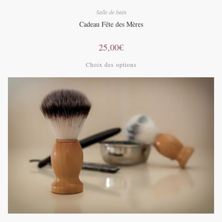
Salle de bain
Cadeau Fête des Mères
25,00
€
Ce
Choix des options
produit
a
plusieurs
variations.
Les
options
peuvent
être
choisies
sur
la
page
du
produit