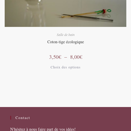
Salle de bain
Coton-tige écologique
Plage
3,50
€
–
8,00
€
de
prix :
Ce
Choix des options
3,50€
produit
à
a
8,00€
plusieurs
variations.
Les
options
peuvent
être
choisies
sur
la
page
Contact
du
produit
N'hésitez à nous faire part de vos idées!