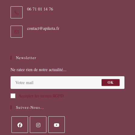
06 71 01 14 76
S’ouvre
contact@apiketa.fr
dans
votre
application
Newsletter
Ne ratez rien de notre actualité...
OK
Accepter les termes RGPD
Suivez-Nous…