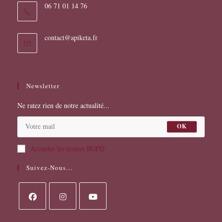
06 71 01 14 76
S’ouvre
contact@apiketa.fr
dans
votre
application
Newsletter
Ne ratez rien de notre actualité...
OK
Accepter les termes RGPD
Suivez-Nous…
S’ouvre
S’ouvre
S’ouvre