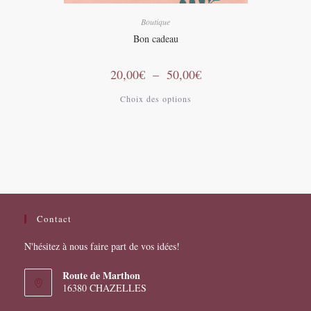
Boutique
Bon cadeau
Plage
20,00
€
–
50,00
€
de
prix :
Ce
Choix des options
20,00€
produit
à
a
50,00€
plusieurs
variations.
Les
options
peuvent
être
choisies
sur
la
page
Contact
du
produit
N'hésitez à nous faire part de vos idées!
Route de Marthon
16380 CHAZELLES