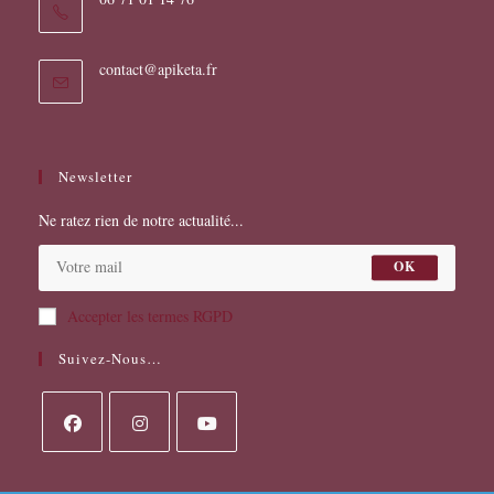
S’ouvre
contact@apiketa.fr
dans
votre
application
Newsletter
Ne ratez rien de notre actualité...
OK
Accepter les termes RGPD
Suivez-Nous…
S’ouvre
S’ouvre
S’ouvre
dans
dans
dans