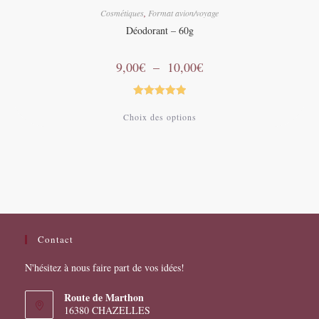
Cosmétiques
,
Format avion/voyage
Déodorant – 60g
Plage
9,00
€
–
10,00
€
de
prix :
9,00€
à
Note
5.00
Ce
10,00€
Choix des options
produit
sur 5
a
plusieurs
variations.
Les
options
peuvent
être
choisies
sur
la
page
Contact
du
produit
N'hésitez à nous faire part de vos idées!
Route de Marthon
16380 CHAZELLES