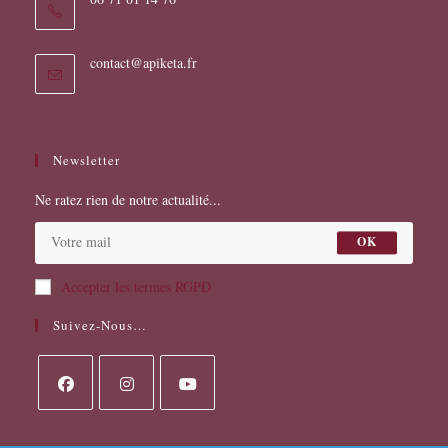
S’ouvre
contact@apiketa.fr
dans
votre
application
Newsletter
Ne ratez rien de notre actualité...
OK
Accepter les termes RGPD
Suivez-Nous…
S’ouvre
S’ouvre
S’ouvre
dans
dans
dans