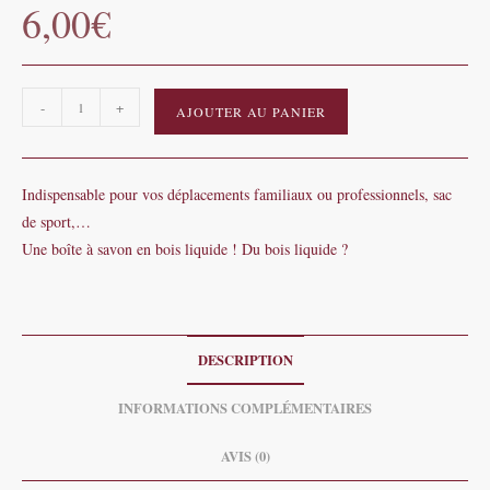
6,00
€
quantité
-
+
AJOUTER AU PANIER
de
Boîte
de
Indispensable pour vos déplacements familiaux ou professionnels, sac
transport
de sport,…
de
Une boîte à savon en bois liquide ! Du bois liquide ?
savon
DESCRIPTION
INFORMATIONS COMPLÉMENTAIRES
AVIS (0)