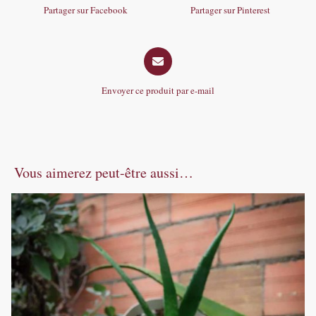
a
a
Partager sur Facebook
Partager sur Pinterest
new
new
window
window
Opens
in
a
Envoyer ce produit par e-mail
new
window
Vous aimerez peut-être aussi…