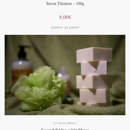
Savon Titoutou – 100g
8,00
€
Ajouter au panier
Le savon Mance
Savon bébé bio solide Mance