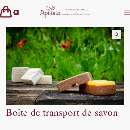
Skip
to
0
content
Produit précédent
Produit suivant
Boîte de transport de savon