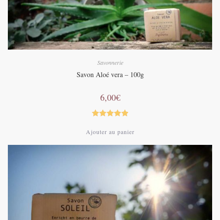
Savonnerie
Savon Aloé vera – 100g
6,00
€
Note
5.00
Ajouter au panier
sur 5