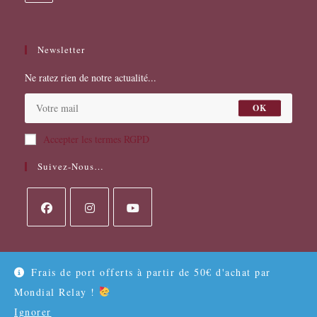
votre
application
Newsletter
Ne ratez rien de notre actualité...
OK
Accepter les termes RGPD
Suivez-Nous…
S’ouvre
S’ouvre
S’ouvre
dans
dans
dans
un
un
un
Frais de port offerts à partir de 50€ d'achat par
Mentions légales
Points de vente
CGV
nouvel
nouvel
nouvel
Mondial Relay !
onglet
onglet
onglet
Ignorer
© APIKETA TOUS DROITS RÉSERVÉS - MERCI À L'AIDE DE LA CMA