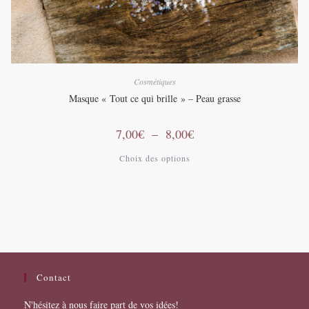
Cosmétiques
Masque « Tout ce qui brille » – Peau grasse
Plage
7,00
€
–
8,00
€
de
prix :
Ce
Choix des options
7,00€
produit
à
a
8,00€
plusieurs
variations.
Les
options
peuvent
être
choisies
sur
la
page
Contact
du
produit
N'hésitez à nous faire part de vos idées!