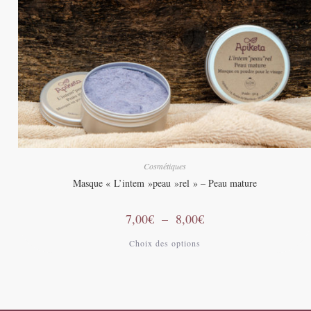
Cosmétiques
Masque « L’intem »peau »rel » – Peau mature
Plage
7,00
€
–
8,00
€
de
prix :
Ce
Choix des options
7,00€
produit
à
a
8,00€
plusieurs
variations.
Les
options
peuvent