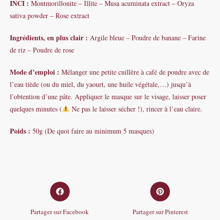
INCI :
Montmorillonite – Illite – Musa acuminata extract – Oryza
sativa powder – Rose extract
Ingrédients, en plus clair :
Argile bleue – Poudre de banane – Farine
de riz – Poudre de rose
Mode d’emploi :
Mélanger une petite cuillère à café de poudre avec de
l’eau tiède (ou du miel, du yaourt, une huile végétale,…) jusqu’à
l’obtention d’une pâte. Appliquer le masque sur le visage, laisser poser
quelques minutes (
Ne pas le laisser sécher !), rincer à l’eau claire.
Poids :
50g (De quoi faire au minimum 5 masques)
Opens
Opens
in
in
a
a
Partager sur Facebook
Partager sur Pinterest
new
new