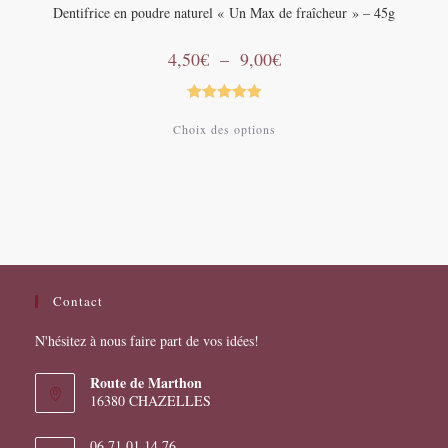
Dentifrice en poudre naturel « Un Max de fraîcheur » – 45g
Plage
4,50
€
–
9,00
€
de
prix :
4,50€
à
Note
5.00
Ce
9,00€
Choix des options
produit
sur 5
a
plusieurs
variations.
Les
options
peuvent
être
choisies
sur
la
page
Contact
du
produit
N'hésitez à nous faire part de vos idées!
Route de Marthon
16380 CHAZELLES
06 71 01 14 76