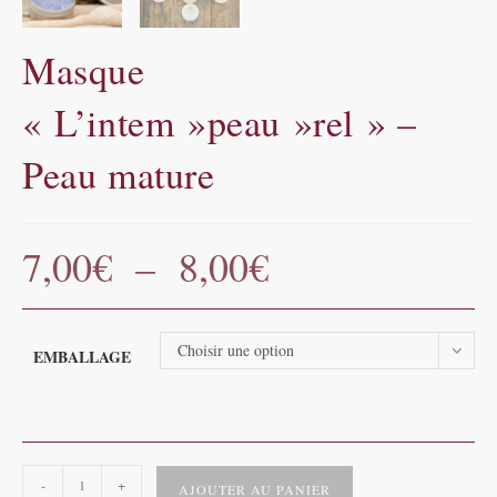
Masque
« L’intem »peau »rel » –
Peau mature
7,00
€
–
8,00
€
Plage
de
prix :
7,00€
à
8,00€
Choisir une option
EMBALLAGE
quantité
-
+
AJOUTER AU PANIER