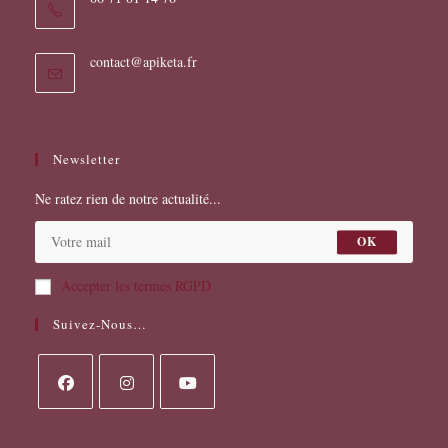
S’ouvre
contact@apiketa.fr
dans
votre
application
Newsletter
Ne ratez rien de notre actualité...
OK
Accepter les termes RGPD
Suivez-Nous…
S’ouvre
S’ouvre
S’ouvre
dans
dans
dans