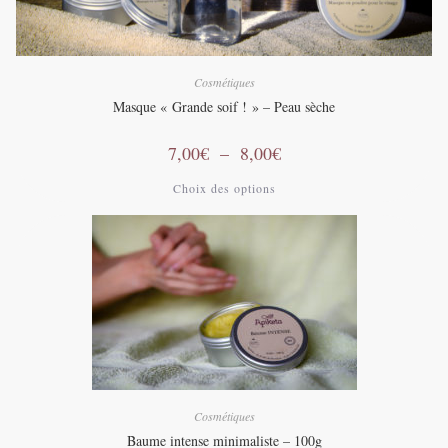
Cosmétiques
Masque « Grande soif ! » – Peau sèche
Plage
7,00
€
–
8,00
€
de
prix :
Ce
Choix des options
7,00€
produit
à
a
8,00€
plusieurs
variations.
Les
options
peuvent
être
choisies
sur
la
page
du
produit
Cosmétiques
Baume intense minimaliste – 100g