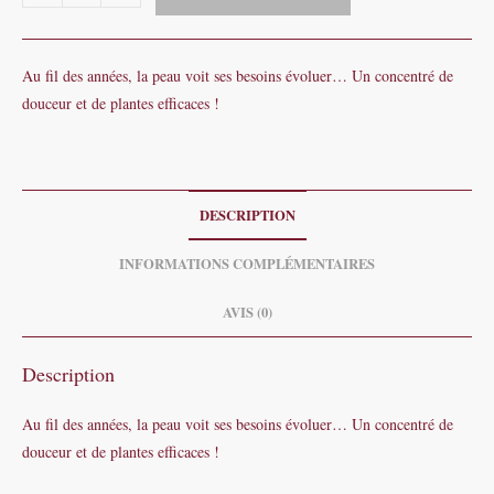
de
Masque
"L'intem"peau"rel"
Au fil des années, la peau voit ses besoins évoluer… Un concentré de
-
douceur et de plantes efficaces !
Peau
mature
DESCRIPTION
INFORMATIONS COMPLÉMENTAIRES
AVIS (0)
Description
Au fil des années, la peau voit ses besoins évoluer… Un concentré de
douceur et de plantes efficaces !