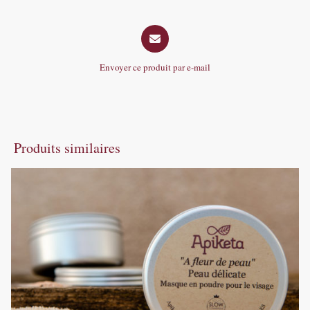
window
window
Opens
in
a
Envoyer ce produit par e-mail
new
window
Produits similaires