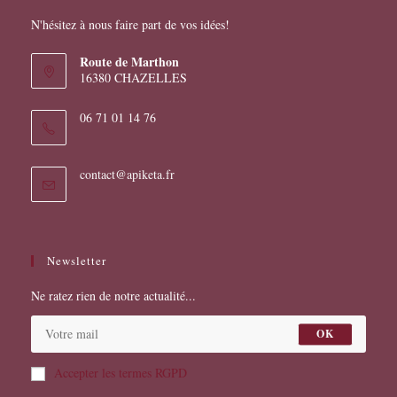
produit
N'hésitez à nous faire part de vos idées!
Route de Marthon
16380 CHAZELLES
06 71 01 14 76
S’ouvre
contact@apiketa.fr
dans
votre
application
Newsletter
Ne ratez rien de notre actualité...
OK
Accepter les termes RGPD