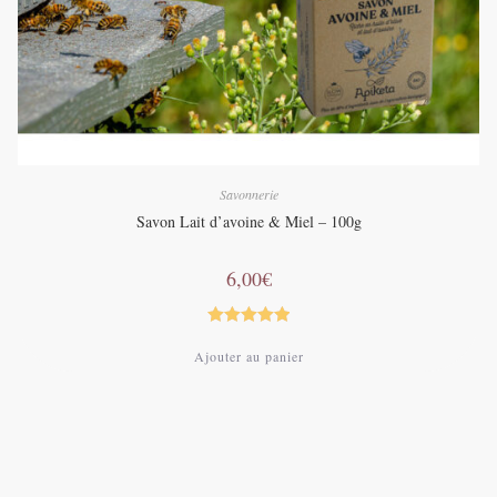
Savonnerie
Savon Lait d’avoine & Miel – 100g
6,00
€
Note
5.00
Ajouter au panier
sur 5