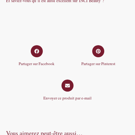
Et saviez-vous qu’il est aussi excellent sur
INCI Beauty
?
Opens
Opens
in
in
a
a
Partager sur Facebook
Partager sur Pinterest
new
new
window
window
Opens
in
a
Envoyer ce produit par e-mail
new
window
Vous aimerez peut-être aussi…