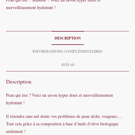
d'avoine
merveilleusement hydratant !
&
Miel
-
100g
DESCRIPTION
INFORMATIONS COMPLÉMENTAIRES
AVIS (6)
Description
Peau qui tire ? Voici un savon hyper doux et merveilleusement
hydratant !
Il résoudra sans nul doute vos problèmes de peau sèche, rougeurs,…
Tout cela grâce à sa composition à base d’huile d’olive biologique
seulement !