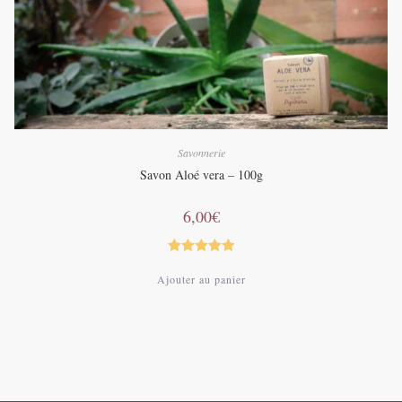
Savonnerie
Savon Aloé vera – 100g
6,00
€
Note
5.00
Ajouter au panier
sur 5