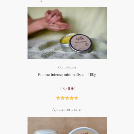
Cosmétiques
Baume intense minimaliste – 100g
13,00
€
Note
5.00
Ajouter au panier
sur 5