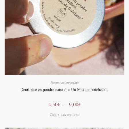
Format avion/voyage
Dentifrice en poudre naturel « Un Max de fraîcheur »
Plage
4,50
€
–
9,00
€
de
prix :
Ce
Choix des options
4,50€
produit
à
a
9,00€
plusieurs
variations.