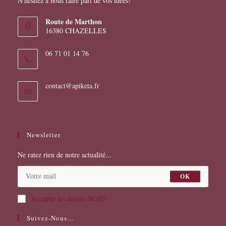
N'hésitez à nous faire part de vos idées!
Route de Marthon
16380 CHAZELLES
06 71 01 14 76
S’ouvre
contact@apiketa.fr
dans
votre
application
Newsletter
Ne ratez rien de notre actualité...
OK
Accepter les termes RGPD
Suivez-Nous…