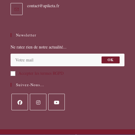
S’ouvre
contact@apiketa.fr
dans
votre
application
Newsletter
Ne ratez rien de notre actualité...
OK
Accepter les termes RGPD
Suivez-Nous…
S’ouvre
S’ouvre
S’ouvre
dans
dans
dans
un
un
un