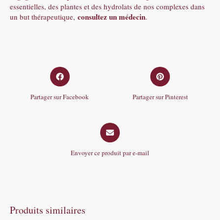
essentielles, des plantes et des hydrolats de nos complexes dans
consultez un médecin
un but thérapeutique,
.
Opens
Opens
in
in
a
a
Partager sur Facebook
Partager sur Pinterest
new
new
window
window
Opens
in
a
Envoyer ce produit par e-mail
new
window
Produits similaires