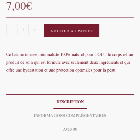
7,00
€
quantité
-
+
AJOUTER AU PANIER
de
Baume
intense
Ce baume intense minimaliste 100% naturel pour TOUT le corps est un
minimaliste
produit de soin qui est formulé avec seulement deux ingrédients et qui
-
offre une hydratation et une protection optimales pour la peau.
50g
DESCRIPTION
INFORMATIONS COMPLÉMENTAIRES
AVIS (0)