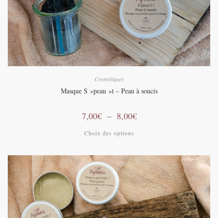
produit
Cosmétiques
Masque S »peau »t – Peau à soucis
Plage
7,00
€
–
8,00
€
de
prix :
Ce
Choix des options
7,00€
produit
à
a
8,00€
plusieurs
variations.
Les
options
peuvent
être
choisies
sur
la
page
du