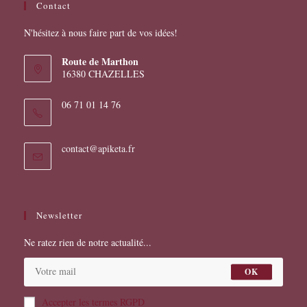
Contact
du
produit
N'hésitez à nous faire part de vos idées!
Route de Marthon
16380 CHAZELLES
06 71 01 14 76
S’ouvre
contact@apiketa.fr
dans
votre
application
Newsletter
Ne ratez rien de notre actualité...
OK
Accepter les termes RGPD