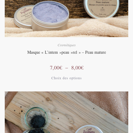
Cosmétiques
Masque « L’intem »peau »rel » – Peau mature
Plage
7,00
€
–
8,00
€
de
prix :
Ce
Choix des options
7,00€
produit
à
a
8,00€
plusieurs
variations.
Les
options
peuvent
être
choisies
sur
la
page
du