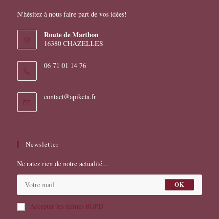
produit
N'hésitez à nous faire part de vos idées!
Route de Marthon
16380 CHAZELLES
06 71 01 14 76
S’ouvre
contact@apiketa.fr
dans
votre
application
Newsletter
Ne ratez rien de notre actualité...
OK
Accepter les termes RGPD