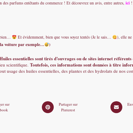
ici
n des parfums entêtants du commerce ! Et découvrez un avis, entre autres,
!
nt bien…
Et évidemment, bien que vous soyez tentés (Je le sais…
), elle n
s la voiture par exemple…
)
 Huiles essentielles sont tirés d’ouvrages ou de sites internet référen
Toutefois, ces informations sont données à titre infor
ieu scientifique.
out usage des huiles essentielles, des plantes et des hydrolats de nos c
Opens
Opens
er sur
Partager sur
Env
book
Pinterest
in
in
a
a
new
new
window
window