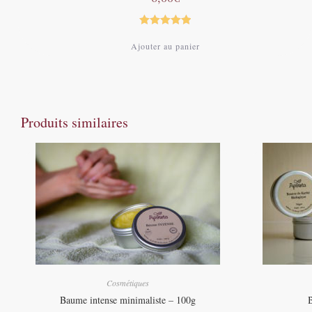
Note
5.00
Ajouter au panier
sur 5
Produits similaires
Cosmétiques
Baume intense minimaliste – 100g
B