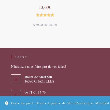
13,00
€
Note
5.00
Ajouter au panier
sur 5
Contact
N'hésitez à nous faire part de vos idées!
Route de Marthon
16380 CHAZELLES
06 71 01 14 76
Frais de port offerts à partir de 50€ d'achat par Mondia
S’ouvre
contact@apiketa.fr