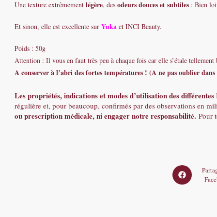
légère
odeurs douces et subtiles
Une texture extrêmement
, des
: Bien loi
Yuka
Et sinon, elle est excellente sur
et INCI Beauty.
Poids : 50g
Attention : Il vous en faut très peu à chaque fois car elle s’étale telleme
A conserver à l’abri des fortes températures ! (A ne pas oublier dan
Les propriétés, indications et modes d’utilisation des différentes
régulière et, pour beaucoup, confirmés par des observations en mil
ou prescription médicale, ni engager notre responsabilité.
Pour t
Opens
Partag
Face
in
a
new
window