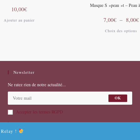
Masque S »peau »t – Peau à
10,00
€
7,00
€
–
8,00
€
Ajouter au panier
p
Choix des options
Newsletter
Ne ratez rien de notre actualité...
OK
Accepter les termes RGPD
Suivez-Nous…
l Relay !