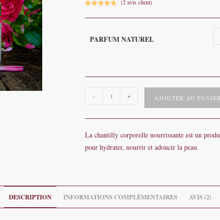
(
2
avis client)
Noté
2
5.00
sur 5
basé sur
PARFUM NATUREL
notations
client
quantité
-
+
AJOUTER AU PANIE
de
Chantilly
corporelle
La chantilly corporelle nourrissante est un pro
nourrissante
pour hydrater, nourrir et adoucir la peau.
Karité/Coco
DESCRIPTION
INFORMATIONS COMPLÉMENTAIRES
AVIS (2)