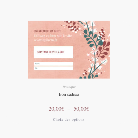
Boutique
Bon cadeau
Plage
20,00
€
–
50,00
€
de
prix :
Ce
Choix des options
20,00€
produit
à
a
50,00€
plusieurs
variations.