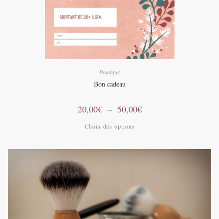
choisies
sur
la
page
du
produit
Boutique
Bon cadeau
Plage
20,00
€
–
50,00
€
de
prix :
Ce
Choix des options
20,00€
produit
à
a
50,00€
plusieurs
variations.
Les
options
peuvent
être
choisies
sur
la
page
du
produit