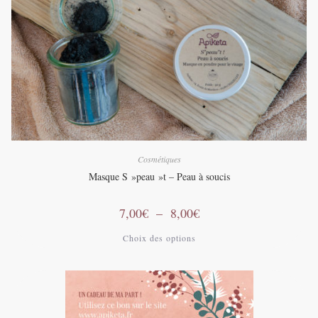
sur
la
page
du
produit
Cosmétiques
Masque S »peau »t – Peau à soucis
Plage
7,00
€
–
8,00
€
de
prix :
Ce
Choix des options
7,00€
produit
à
a
8,00€
plusieurs
variations.
Les
options
peuvent
être