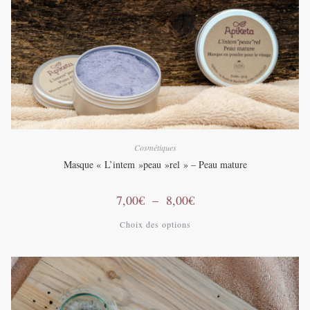
Cosmétiques
Masque « L’intem »peau »rel » – Peau mature
Plage
7,00
€
–
8,00
€
de
prix :
Ce
Choix des options
7,00€
produit
à
a
8,00€
plusieurs
variations.
Les
options
peuvent
être
choisies