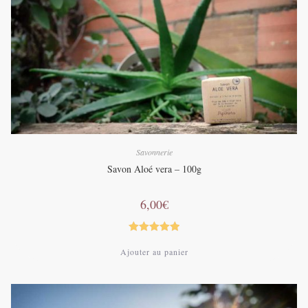
Savonnerie
Savon Aloé vera – 100g
6,00
€
Note
5.00
Ajouter au panier
sur 5