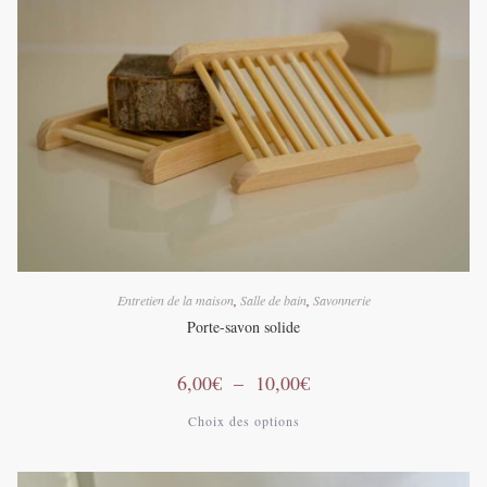
options
peuvent
être
choisies
sur
la
page
du
produit
Entretien de la maison
,
Salle de bain
,
Savonnerie
Porte-savon solide
Plage
6,00
€
–
10,00
€
de
prix :
Ce
Choix des options
6,00€
produit
à
a
10,00€
plusieurs
variations.