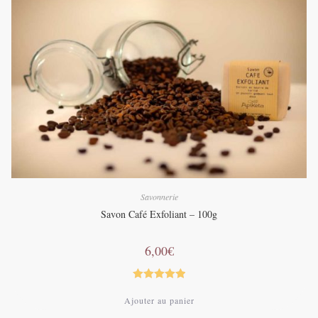
Savonnerie
Savon Café Exfoliant – 100g
6,00
€
Note
5.00
Ajouter au panier
sur 5