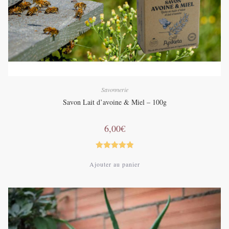
Savonnerie
Savon Lait d’avoine & Miel – 100g
6,00
€
Note
5.00
Ajouter au panier
sur 5