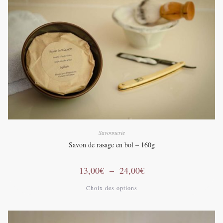
Savonnerie
Savon de rasage en bol – 160g
Plage
13,00
€
–
24,00
€
de
prix :
Ce
Choix des options
13,00€
produit
à
a
24,00€
plusieurs
variations.
Les